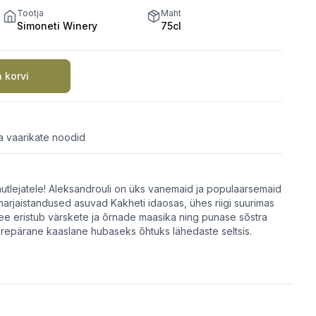
Tootja
Maht
Simoneti Winery
75cl
a korvi
a vaarikate noodid
autlejatele! Aleksandrouli on üks vanemaid ja populaarsemaid
marjaistandused asuvad Kakheti idaosas, ühes riigi suurimas
ee eristub värskete ja õrnade maasika ning punase sõstra
repärane kaaslane hubaseks õhtuks lähedaste seltsis.