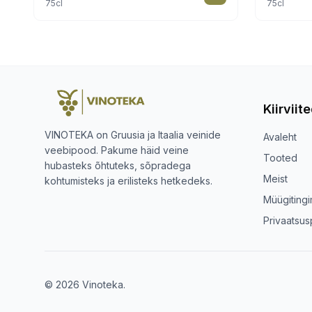
75cl
75cl
Kiirviit
VINOTEKA on Gruusia ja Itaalia veinide
Avaleht
veebipood. Pakume häid veine
Tooted
hubasteks õhtuteks, sõpradega
Meist
kohtumisteks ja erilisteks hetkedeks.
Müügiting
Privaatsusp
© 2026 Vinoteka.