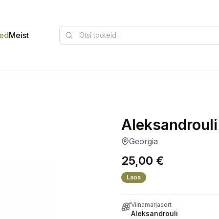
ed
Meist
Aleksandrouli
Georgia
25,00
€
Laos
Viinamarjasort
Aleksandrouli