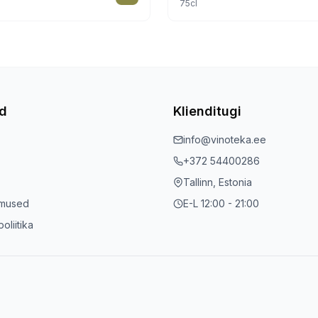
75cl
ed
Klienditugi
info@vinoteka.ee
+372 54400286
Tallinn, Estonia
imused
E-L 12:00 - 21:00
oliitika