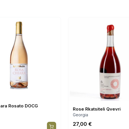
iara Rosato DOCG
Rose Rkatsiteli Qvevri
Georgia
€
27,00
€