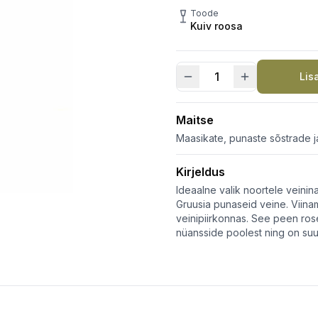
Toode
Kuiv roosa
Lis
Aleksandrouli
kogus
Maitse
Maasikate, punaste sõstrade j
Kirjeldus
Ideaalne valik noortele veinin
Gruusia punaseid veine. Viina
veinipiirkonnas. See peen ros
nüansside poolest ning on suu