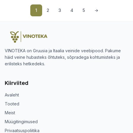
1
2
3
4
5
→
VINOTEKA on Gruusia ja Itaalia veinide veebipood. Pakume
häid veine hubasteks õhtuteks, sõpradega kohtumisteks ja
erilisteks hetkedeks.
Kiirviited
Avaleht
Tooted
Meist
Müügitingimused
Privaatsuspoliitika