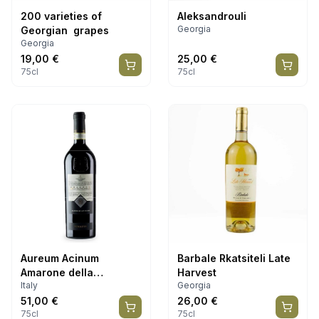
200 varieties of
Aleksandrouli
Georgia
Georgian grapes
Georgia
19,00
€
25,00
€
75cl
75cl
Aureum Acinum
Barbale Rkatsiteli Late
Amarone della
Harvest
Italy
Georgia
Valpolicella DOCG
51,00
€
26,00
€
75cl
75cl