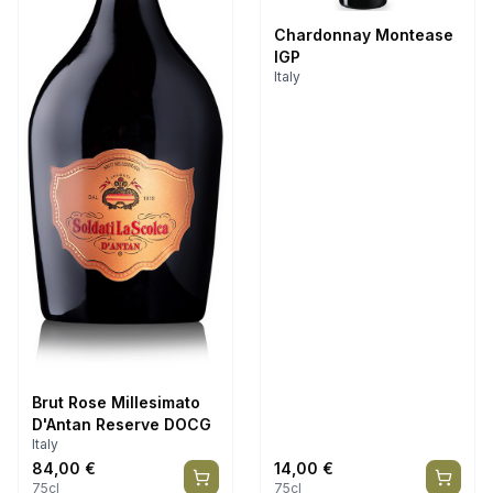
Chardonnay Montease
IGP
Italy
Brut Rose Millesimato
D'Antan Reserve DOCG
Italy
84,00
€
14,00
€
75cl
75cl