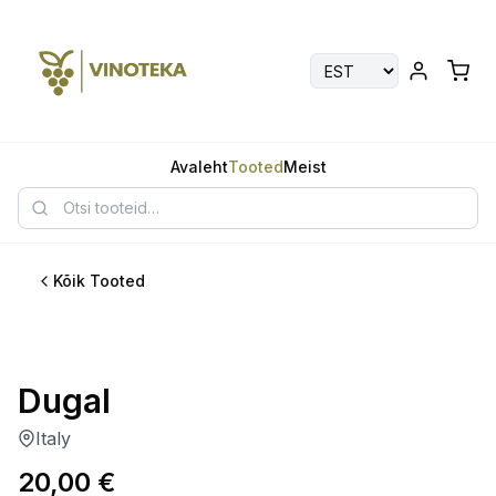
Avaleht
Tooted
Meist
Kõik Tooted
Dugal
Italy
20,00
€