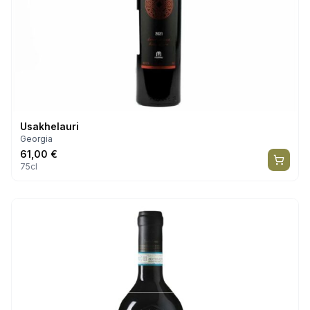
Usakhelauri
Georgia
61,00
€
75cl