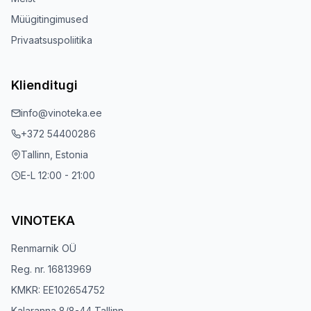
Müügitingimused
Privaatsuspoliitika
Klienditugi
info@vinoteka.ee
+372 54400286
Tallinn, Estonia
E-L 12:00 - 21:00
VINOTEKA
Renmarnik OÜ
Reg. nr. 16813969
KMKR: EE102654752
Kalaranna 8/8-44 Tallinn