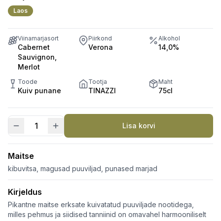
Laos
Viinamarjasort
Piirkond
Alkohol
Cabernet
Verona
14,0%
Sauvignon,
Merlot
Toode
Tootja
Maht
Kuiv punane
TINAZZI
75cl
Lisa korvi
Dugal
kogus
Maitse
kibuvitsa, magusad puuviljad, punased marjad
Kirjeldus
Pikantne maitse erksate kuivatatud puuviljade nootidega,
milles pehmus ja siidised tanniinid on omavahel harmooniliselt