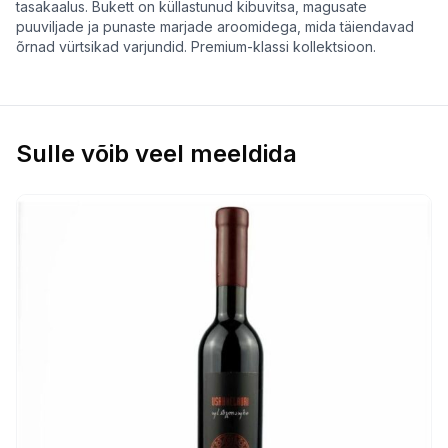
tasakaalus. Bukett on küllastunud kibuvitsa, magusate
puuviljade ja punaste marjade aroomidega, mida täiendavad
õrnad vürtsikad varjundid. Premium-klassi kollektsioon.
Sulle võib veel meeldida