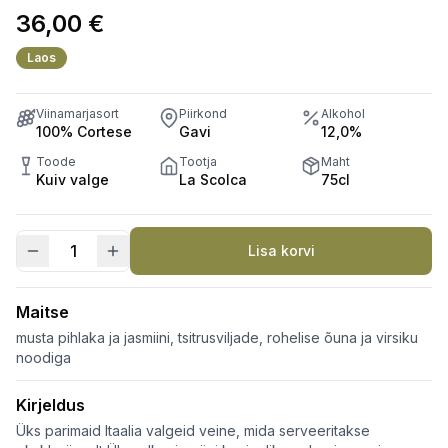
36,00
€
Laos
Viinamarjasort
Piirkond
Alkohol
100% Cortese
Gavi
12,0%
Toode
Tootja
Maht
Kuiv valge
La Scolca
75cl
Lisa korvi
Gavi
dei
Gavi
Maitse
®
musta pihlaka ja jasmiini, tsitrusviljade, rohelise õuna ja virsiku
Etichetta
noodiga
Nera
Kirjeldus
DOCG
kogus
Üks parimaid Itaalia valgeid veine, mida serveeritakse