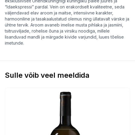
eksklusiivselt Ühendkuningriigi kuningliku palee juures ja
“Idaekspressi” pardal. Vein on erakordselt kvaliteetne, seda
väljendavad elav aroom ja maitse, intensiivne karakter,
harmooniline ja tasakaalustatud olemus ning üllatavalt värske ja
ühtne tervik. Aroom avaneb imelise musta pihlaka ja jasmiini,
tsitrusviljade, rohelise õuna ja virsiku noodiga, millele
lisanduvad mandli ja märgade kivide varjundid, luues tõelise
imetunde.
Sulle võib veel meeldida