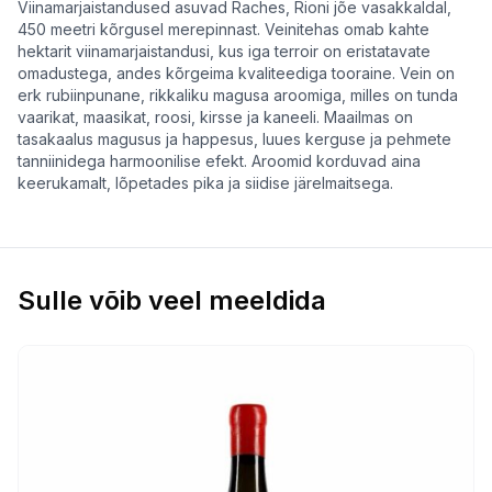
Viinamarjaistandused asuvad Raches, Rioni jõe vasakkaldal,
450 meetri kõrgusel merepinnast. Veinitehas omab kahte
hektarit viinamarjaistandusi, kus iga terroir on eristatavate
omadustega, andes kõrgeima kvaliteediga tooraine. Vein on
erk rubiinpunane, rikkaliku magusa aroomiga, milles on tunda
vaarikat, maasikat, roosi, kirsse ja kaneeli. Maailmas on
tasakaalus magusus ja happesus, luues kerguse ja pehmete
tanniinidega harmoonilise efekt. Aroomid korduvad aina
keerukamalt, lõpetades pika ja siidise järelmaitsega.
Sulle võib veel meeldida