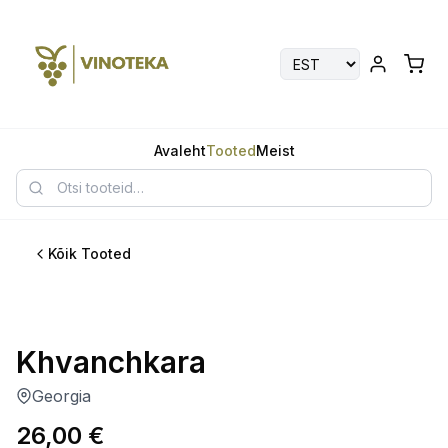
Avaleht
Tooted
Meist
Kõik Tooted
Parim
Khvanchkara
Georgia
26,00
€