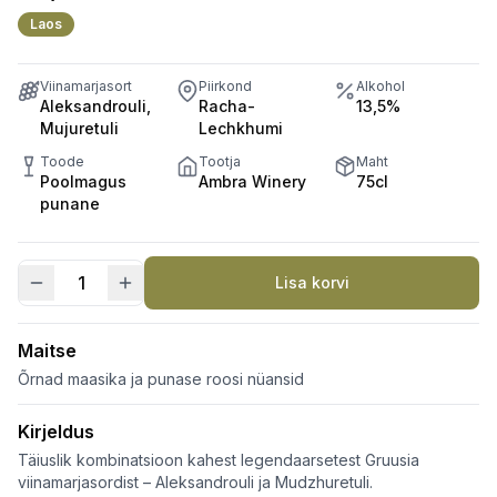
Laos
Viinamarjasort
Piirkond
Alkohol
Aleksandrouli,
Racha-
13,5%
Mujuretuli
Lechkhumi
Toode
Tootja
Maht
Poolmagus
Ambra Winery
75cl
punane
Lisa korvi
Khvanchkara
kogus
Maitse
Õrnad maasika ja punase roosi nüansid
Kirjeldus
Täiuslik kombinatsioon kahest legendaarsetest Gruusia
viinamarjasordist – Aleksandrouli ja Mudzhuretuli.