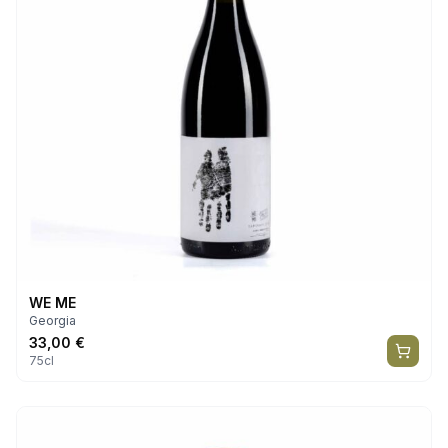
WE ME
Georgia
33,00
€
75cl