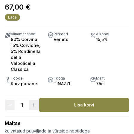
67,00
€
Laos
Viinamarjasort
Piirkond
Alkohol
80% Corvina,
Veneto
15,5%
15% Corvione,
5% Rondinella
della
Valpolicella
Classica
Toode
Tootja
Maht
Kuiv punane
TINAZZI
75cl
Lisa korvi
Marziale
Amaroe
Classico
Maitse
Reserva
kuivatatud puuviljade ja vürtside nootidega