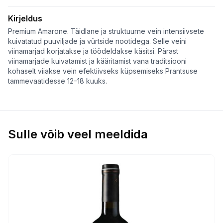
DOCG
kogus
Kirjeldus
Premium Amarone. Täidlane ja struktuurne vein intensiivsete
kuivatatud puuviljade ja vürtside nootidega. Selle veini
viinamarjad korjatakse ja töödeldakse käsitsi. Pärast
viinamarjade kuivatamist ja kääritamist vana traditsiooni
kohaselt viiakse vein efektiivseks küpsemiseks Prantsuse
tammevaatidesse 12–18 kuuks.
Sulle võib veel meeldida