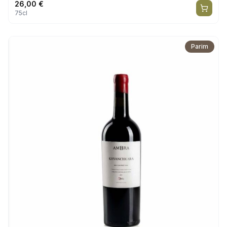
26,00
€
75cl
Parim