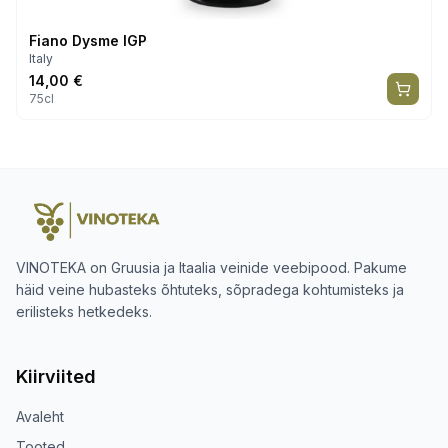
Fiano Dysme IGP
Italy
14,00
€
75cl
VINOTEKA on Gruusia ja Itaalia veinide veebipood. Pakume
häid veine hubasteks õhtuteks, sõpradega kohtumisteks ja
erilisteks hetkedeks.
Kiirviited
Avaleht
Tooted