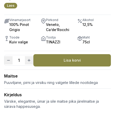
Laos
Viinamarjasort
Piirkond
Alkohol
100% Pinot
Veneto,
12,5%
Grigio
Ca’de’Rocchi
Toode
Tootja
Maht
Kuiv valge
TINAZZI
75cl
Lisa korvi
Pinot
Grigio
Ista
Maitse
DOP
Puuviljane, pirni ja virsiku ning valgete lillede nootidega
kogus
Kirjeldus
Värske, elegantne, ümar ja sile maitse pika järelmaitse ja
särava happesusega.