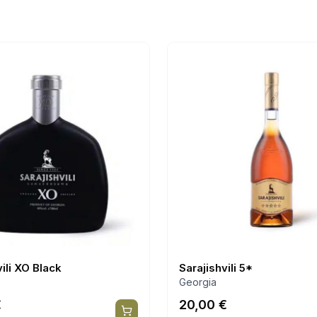
vili XO Black
Sarajishvili 5*
Georgia
€
20,00
€