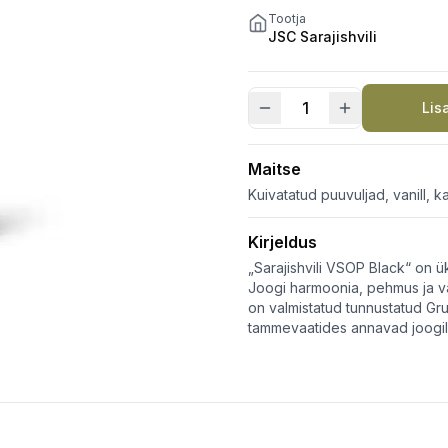
Tootja
JSC Sarajishvili
Lis
Sarajishvili
VSOP
Black
Maitse
kogus
Kuivatatud puuvuljad, vanill, 
Kirjeldus
„Sarajishvili VSOP Black“ on ük
Joogi harmoonia, pehmus ja väl
on valmistatud tunnustatud Gr
tammevaatides annavad joogile 