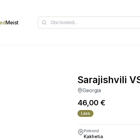
ed
Meist
Sarajishvili 
Georgia
46,00
€
Laos
Piirkond
Kakhetia