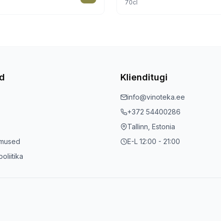
70cl
ed
Klienditugi
info@vinoteka.ee
+372 54400286
Tallinn, Estonia
imused
E-L 12:00 - 21:00
oliitika