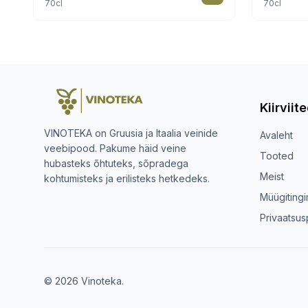
70cl
70cl
Kiirviit
VINOTEKA on Gruusia ja Itaalia veinide
Avaleht
veebipood. Pakume häid veine
Tooted
hubasteks õhtuteks, sõpradega
Meist
kohtumisteks ja erilisteks hetkedeks.
Müügiting
Privaatsusp
© 2026 Vinoteka.