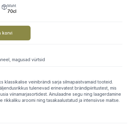
Maht
70cl
a korvi
kaneel, magusad vürtsid
s klassikalise veinibrändi sarja silmapaistvamaid tooteid.
jendusrikkus tulenevad erinevatest brändipiiritustest, mis
uusia viinamarjasortidest. Ainulaadne segu ning laagerdamine
rikkaliku aroomi ning tasakaalustatud ja intensiivse maitse.