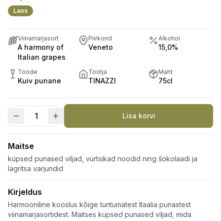
Laos
Viinamarjasort
Piirkond
Alkohol
A harmony of
Veneto
15,0%
Italian grapes
Toode
Tootja
Maht
Kuiv punane
TINAZZI
75cl
Lisa korvi
Opera
N3
kogus
Maitse
küpsed punased viljad, vürtsikad noodid ning šokolaadi ja
lagritsa varjundid
Kirjeldus
Harmooniline kooslus kõige tuntumatest Itaalia punastest
viinamarjasortidest. Maitses küpsed punased viljad, mida