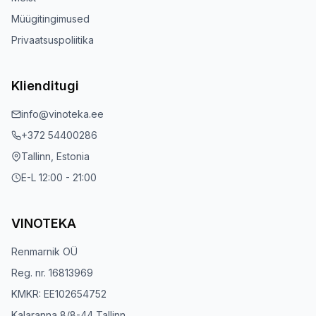
Müügitingimused
Privaatsuspoliitika
Klienditugi
info@vinoteka.ee
+372 54400286
Tallinn, Estonia
E-L 12:00 - 21:00
VINOTEKA
Renmarnik OÜ
Reg. nr. 16813969
KMKR: EE102654752
Kalaranna 8/8-44 Tallinn