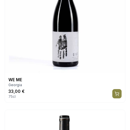
WE ME
Georgia
33,00
€
75cl