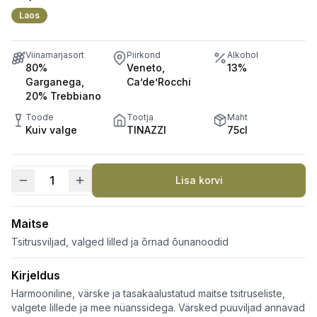
Laos
Viinamarjasort
Piirkond
Alkohol
80%
Veneto,
13%
Garganega,
Ca’de’Rocchi
20% Trebbiano
Toode
Tootja
Maht
Kuiv valge
TINAZZI
75cl
Lisa korvi
Soave
Classico
DOP
Maitse
kogus
Tsitrusviljad, valged lilled ja õrnad õunanoodid
Kirjeldus
Harmooniline, värske ja tasakaalustatud maitse tsitruseliste,
valgete lillede ja mee nüanssidega. Värsked puuviljad annavad