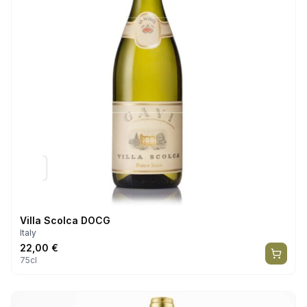
Villa Scolca DOCG
Italy
22,00
€
75cl