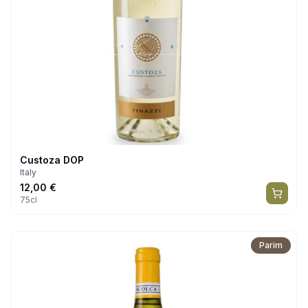
Custoza DOP
Italy
12,00
€
75cl
Parim