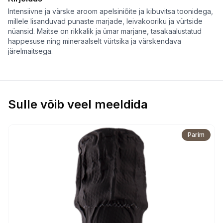
DOCG
Intensiivne ja värske aroom apelsiniõite ja kibuvitsa toonidega,
millele lisanduvad punaste marjade, leivakooriku ja vürtside
kogus
nüansid. Maitse on rikkalik ja ümar marjane, tasakaalustatud
happesuse ning mineraalselt vürtsika ja värskendava
järelmaitsega.
Sulle võib veel meeldida
Parim