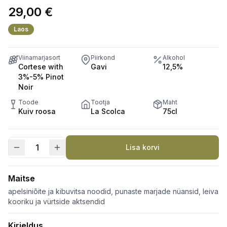
29,00
€
Laos
Viinamarjasort
Piirkond
Alkohol
Cortese with
Gavi
12,5%
3%-5% Pinot
Noir
Toode
Tootja
Maht
Kuiv roosa
La Scolca
75cl
Lisa korvi
Soldati
La
Scolca
Maitse
Brut
apelsiniõite ja kibuvitsa noodid, punaste marjade nüansid, leiva
Rose
kooriku ja vürtside aktsendid
Metodo
Kirjeldus
Classico