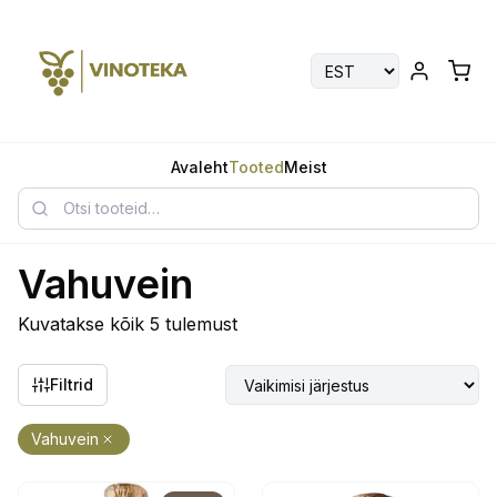
Avaleht
Tooted
Meist
Vahuvein
Kuvatakse kõik 5 tulemust
Filtrid
Vahuvein