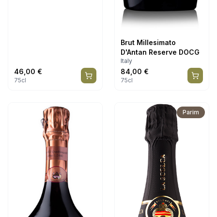
Brut Millesimato
D'Antan Reserve DOCG
Italy
46,00
€
84,00
€
75cl
75cl
Parim