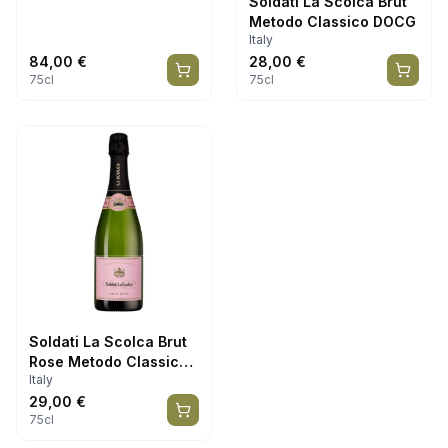
Soldati La Scolca Brut
Metodo Classico DOCG
Italy
84,00
€
28,00
€
75cl
75cl
Soldati La Scolca Brut
Rose Metodo Classico
Italy
DOCG
29,00
€
75cl