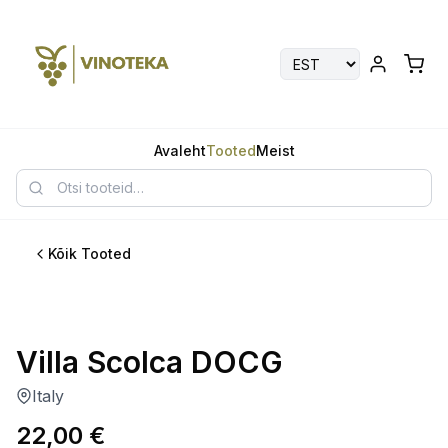
Avaleht
Tooted
Meist
Kõik Tooted
Parim
Villa Scolca DOCG
Italy
22,00
€