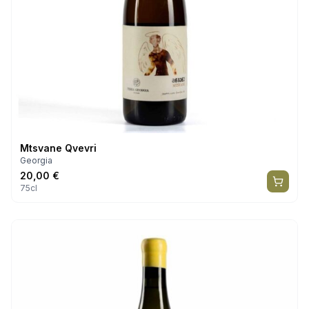
Mtsvane Qvevri
Georgia
20,00
€
75cl