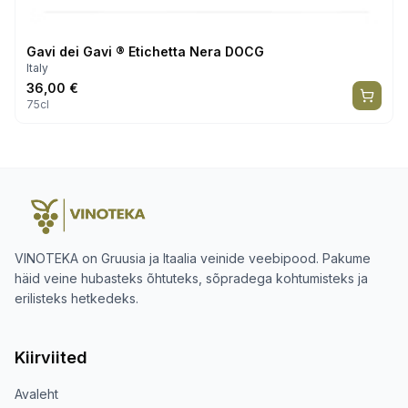
Gavi dei Gavi ® Etichetta Nera DOCG
Italy
36,00
€
75cl
VINOTEKA on Gruusia ja Itaalia veinide veebipood. Pakume
häid veine hubasteks õhtuteks, sõpradega kohtumisteks ja
erilisteks hetkedeks.
Kiirviited
Avaleht