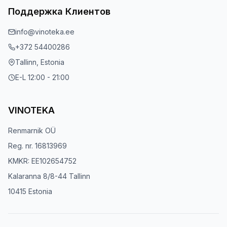
Поддержка Клиентов
info@vinoteka.ee
+372 54400286
Tallinn, Estonia
E-L 12:00 - 21:00
VINOTEKA
Renmarnik OÜ
Reg. nr. 16813969
KMKR: EE102654752
Kalaranna 8/8-44 Tallinn
10415 Estonia