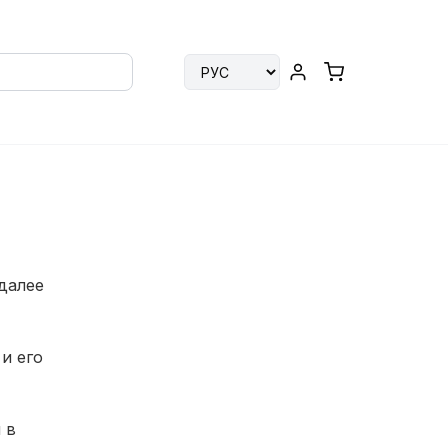
далее
и его
 в