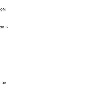
вом
за в
 на