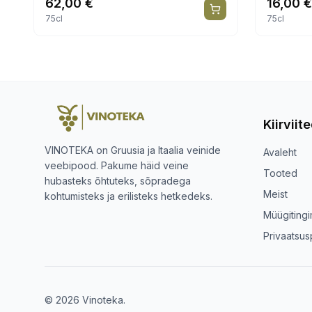
62,00
€
16,00
€
75cl
75cl
Kiirviit
VINOTEKA on Gruusia ja Itaalia veinide
Avaleht
veebipood. Pakume häid veine
Tooted
hubasteks õhtuteks, sõpradega
Meist
kohtumisteks ja erilisteks hetkedeks.
Müügiting
Privaatsusp
© 2026 Vinoteka.