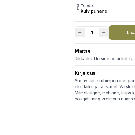
Toode
Kuiv punane
Lis
Saperavi
Limited
Edition
Maitse
kogus
Rikkalikud kirside, vaarikate 
Kirjeldus
Sügav tume rubiinpunane grana
okerläikega servadel. Värske k
Mitmekülgne, mahlane, küps ki
nougatti ning viigimarja nüansi