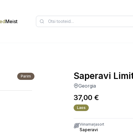
ed
Meist
Saperavi Limi
Parim
Georgia
37,00
€
Laos
Viinamarjasort
Saperavi