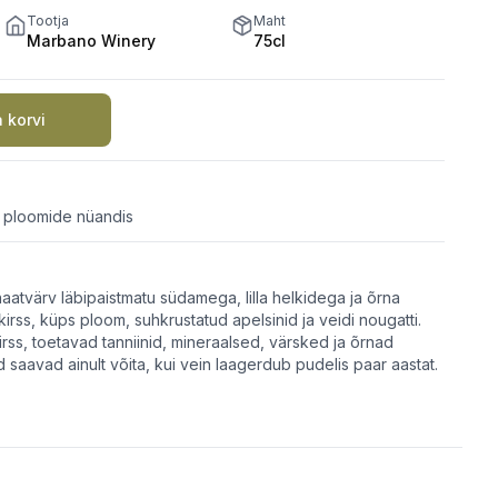
Tootja
Maht
Marbano Winery
75cl
a korvi
ja ploomide nüandis
atvärv läbipaistmatu südamega, lilla helkidega ja õrna
irss, küps ploom, suhkrustatud apelsinid ja veidi nougatti.
rss, toetavad tanniinid, mineraalsed, värsked ja õrnad
d saavad ainult võita, kui vein laagerdub pudelis paar aastat.