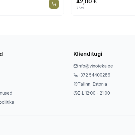
42,00
€
75cl
ed
Klienditugi
info@vinoteka.ee
+372 54400286
Tallinn, Estonia
imused
E-L 12:00 - 21:00
oliitika