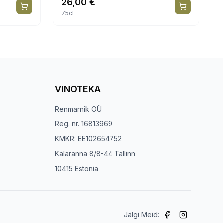
26,00
€
75cl
VINOTEKA
Renmarnik OÜ
Reg. nr. 16813969
KMKR: EE102654752
Kalaranna 8/8-44 Tallinn
10415 Estonia
Jälgi Meid: