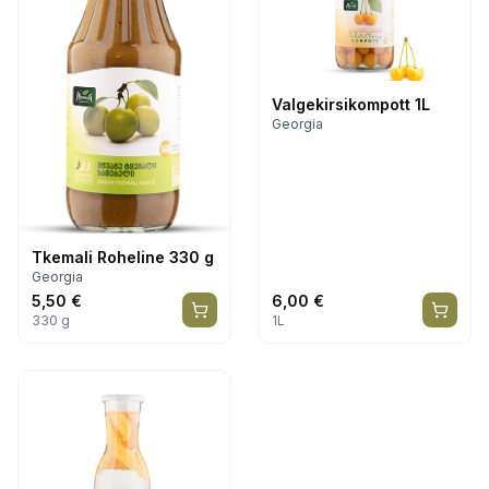
Valgekirsikompott 1L
Georgia
Tkemali Roheline 330 g
Georgia
5,50
€
6,00
€
330 g
1L