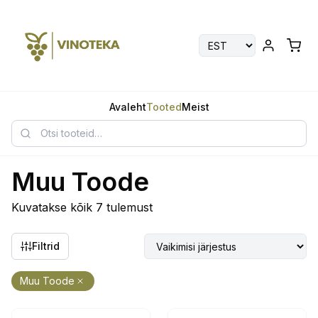
Avaleht
Tooted
Meist
Muu Toode
Kuvatakse kõik 7 tulemust
Filtrid
Muu Toode