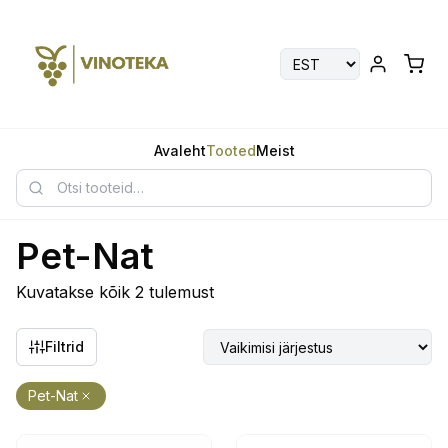
Avaleht
Tooted
Meist
Pet-Nat
Kuvatakse kõik 2 tulemust
Filtrid
Pet-Nat