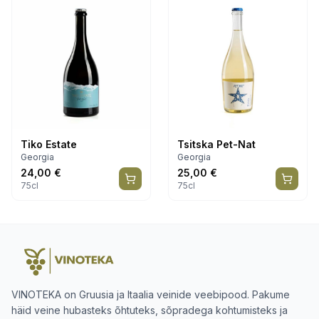
Tiko Estate
Tsitska Pet-Nat
Georgia
Georgia
24,00
€
25,00
€
75cl
75cl
VINOTEKA on Gruusia ja Itaalia veinide veebipood. Pakume
häid veine hubasteks õhtuteks, sõpradega kohtumisteks ja