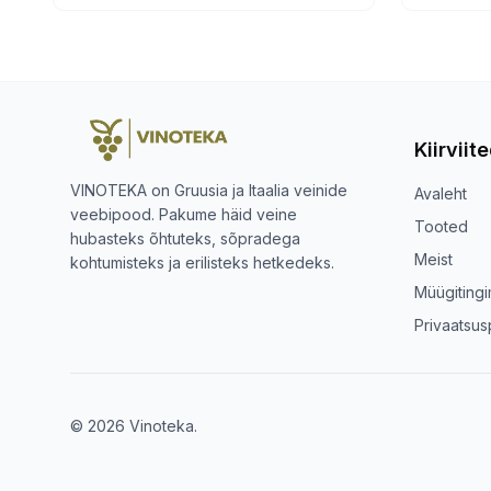
Kiirviit
VINOTEKA on Gruusia ja Itaalia veinide
Avaleht
veebipood. Pakume häid veine
Tooted
hubasteks õhtuteks, sõpradega
Meist
kohtumisteks ja erilisteks hetkedeks.
Müügiting
Privaatsusp
© 2026 Vinoteka.