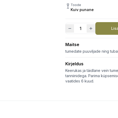
Toode
Kuiv punane
Lis
Chianti
Classico
Riserva
Maitse
DOCG
tumedate puuviljade ning tuba
kogus
Kirjeldus
Keerukas ja täidlane vein tum
tanniinidega. Parima küpsemis
vaatides 6 kuud.