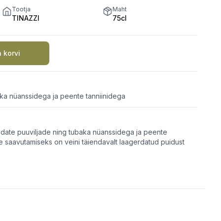
Tootja
Maht
TINAZZI
75cl
a korvi
ka nüanssidega ja peente tanniinidega
edate puuviljade ning tubaka nüanssidega ja peente
e saavutamiseks on veini täiendavalt laagerdatud puidust