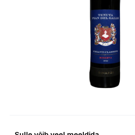
Sulle võib veel meeldida