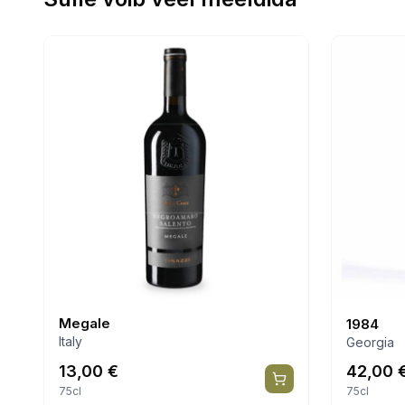
Megale
1984
Italy
Georgia
13,00
€
42,00
75cl
75cl