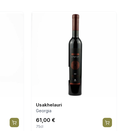
Usakhelauri
Georgia
61,00
€
75cl