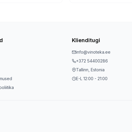
ed
Klienditugi
info@vinoteka.ee
+372 54400286
Tallinn, Estonia
imused
E-L 12:00 - 21:00
oliitika