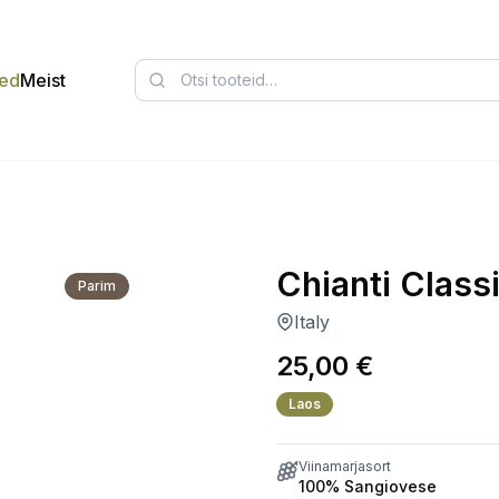
ed
Meist
Chianti Clas
Parim
Italy
25,00
€
Laos
Viinamarjasort
100% Sangiovese