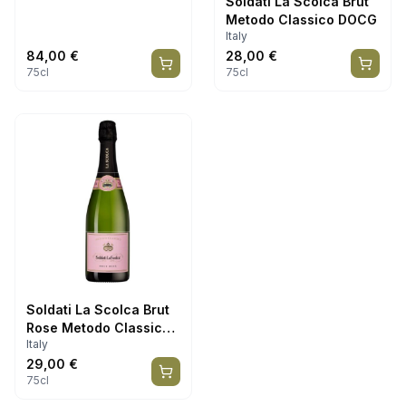
Soldati La Scolca Brut
Metodo Classico DOCG
Italy
84,00
€
28,00
€
75cl
75cl
Soldati La Scolca Brut
Rose Metodo Classico
Italy
DOCG
29,00
€
75cl