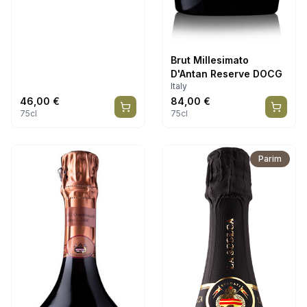
Brut Millesimato
D'Antan Reserve DOCG
Italy
46,00
€
84,00
€
75cl
75cl
Parim