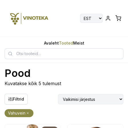
Avaleht
Tooted
Meist
Pood
Kuvatakse kõik 5 tulemust
Filtrid
Vahuvein